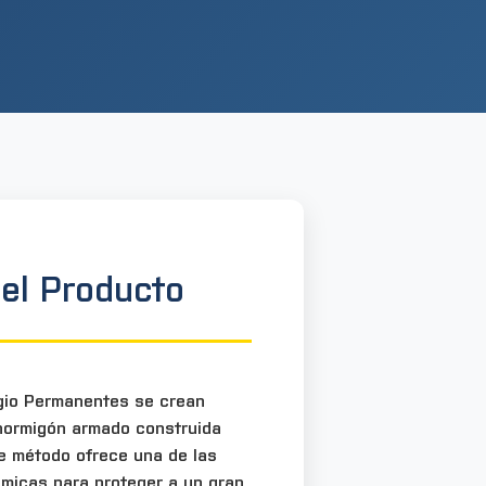
el Producto
gio Permanentes se crean
 hormigón armado construida
te método ofrece una de las
micas para proteger a un gran