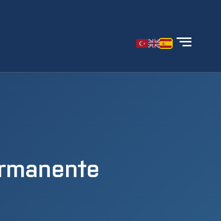
ermanente
s