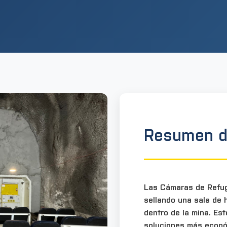
Resumen d
Las Cámaras de Refu
sellando una sala de
dentro de la mina. Es
soluciones más econó