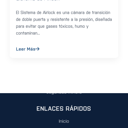
El Sistema de Airlock es una cámara de transición
de doble puerta y resistente a la presión, diseñada
para evitar que gases tóxicos, humo y
contaminan...
Leer Más
AYSAN ENGINEERING
Cámaras de refugio de última generación para la
seguridad minera
ENLACES RÁPIDOS
Inicio