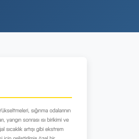
ükseltmeleri, sığınma odalarının
ı, yangın sonrası ısı birikimi ve
l sıcaklık artışı gibi ekstrem
için geliştirilmiş özel bir